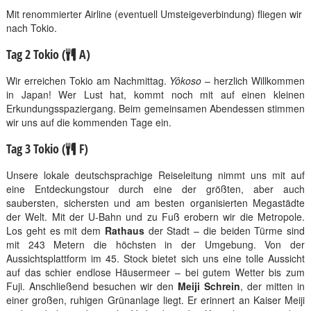
Mit renommierter Airline (eventuell Umsteigeverbindung) fliegen wir
nach Tokio.
Tag 2 Tokio (
A)
Wir erreichen Tokio am Nachmittag.
Yôkoso
– herzlich Willkommen
in Japan! Wer Lust hat, kommt noch mit auf einen kleinen
Erkundungsspaziergang. Beim gemeinsamen Abendessen stimmen
wir uns auf die kommenden Tage ein.
Tag 3 Tokio (
F)
Unsere lokale deutschsprachige Reiseleitung nimmt uns mit auf
eine Entdeckungstour durch eine der größten, aber auch
saubersten, sichersten und am besten organisierten Megastädte
der Welt. Mit der U-Bahn und zu Fuß erobern wir die Metropole.
Los geht es mit dem
Rathaus
der Stadt – die beiden Türme sind
mit 243 Metern die höchsten in der Umgebung. Von der
Aussichtsplattform im 45. Stock bietet sich uns eine tolle Aussicht
auf das schier endlose Häusermeer – bei gutem Wetter bis zum
Fuji. Anschließend besuchen wir den
Meiji Schrein
, der mitten in
einer großen, ruhigen Grünanlage liegt. Er erinnert an Kaiser Meiji